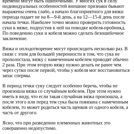
времени могут быть ошибочными.
У многих сук в силу
индивидуальных особенностей внешние признаки бывают
выражены очень слабо, а начало благоприятного для вязки
периода падает не на 8—9-й день, а на 12—15-й день после
начала течки. Наиболее точно можно проверить готовность
суки к вязке, подпустив к ней иа поводке кобеля-пробникд.
По поведению суки и кобеля можно сделать безошибочное
заключение.
Вязка и оплодотворение могут происходить несколько раз. В
связи с этим для большей уверенности в том, что сука не
прохолостала, вязку с намеченным кобелем проводят обычно
2 раза. При этом вторую вязку нужно делать не ранее чем
через сутки после первой, чтобы у кобеля мог восстановиться
запас спермы.
В период течки суку следует особенно беречь, чтобы не
произошла вязка со случайным кобелем. При этом нужно
иметь в виду, что если такая случайная вязка произошла, а
после этого или перед тем сука была повязана с намеченным
кобелем, то может родиться часть щенков от одного кобеля, а
часть от другого.
Ясно, что при разведении племенных животных это
совершенно недопустимо.