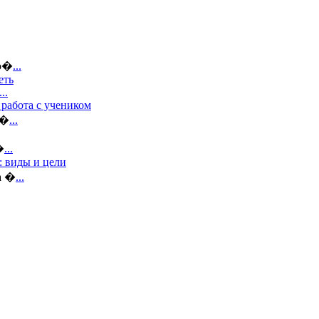
во�
...
еть
...
 работа с учеником
а�
...
�
...
 виды и цели
а �
...