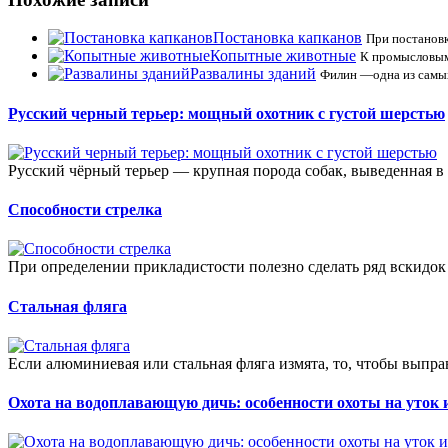
Постановка капканов
При постановк
Копытные животные
К промысловым 
Развалины зданий
Филин —одна из самых
Русский черный терьер: мощный охотник с густой шерстью
Русский чёрный терьер — крупная порода собак, выведенная в
Способности стрелка
При определении прикладистости полезно сделать ряд вскидок 
Стальная фляга
Если алюминиевая или стальная фляга измята, то, чтобы выправ
Охота на водоплавающую дичь: особенности охоты на уток и