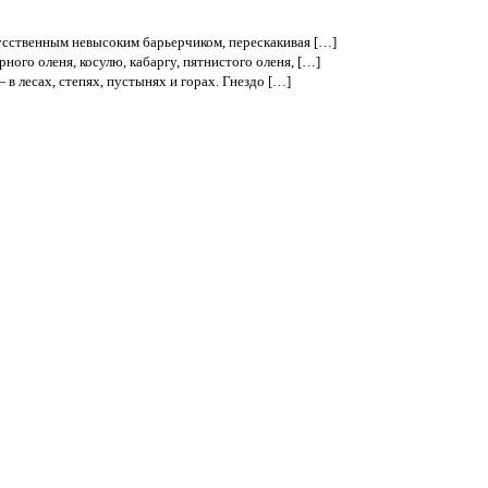
кусственным невысоким барьерчиком, перескакивая […]
ого оленя, косулю, кабаргу, пятнистого оленя, […]
 лесах, степях, пустынях и горах. Гнездо […]