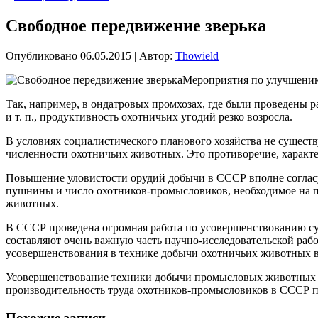
Свободное передвижение зверька
Опубликовано
06.05.2015
|
Автор:
Thowield
Мероприятия по улучшению
Так, например, в ондатровых промхозах, где были проведены р
и т. п., продуктивность охотничьих угодий резко возросла.
В условиях социалистического планового хозяйства не сущес
численности охотничьих животных. Это противоречие, характер
Повышение уловистости орудий добычи в СССР вполне соглас
пушнины и число охотников-промысловиков, необходимое на пр
животных.
В СССР проведена огромная работа по усовершенствованию с
составляют очень важную часть научно-исследовательской раб
усовершенствования в технике добычи охотничьих животных в
Усовершенствование техники добычи промысловых животных зн
производительность труда охотников-промысловиков в СССР 
Похожие записи