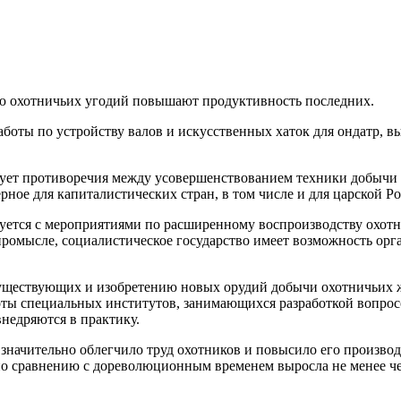
 охотничьих угодий повышают продуктивность последних.
аботы по устройству валов и искусственных хаток для ондатр, 
твует противоречия между усовершенствованием
техники добычи 
ное для капиталистических стран, в том числе и для царской Р
уется с мероприятиями по расширенному воспроизводству охот
омысле, социалистическое государство имеет возможность орга
уществующих и изобретению новых орудий добычи охотничьих 
оты специальных институтов, занимающихся разработкой вопрос
недряются в практику.
ачительно облегчило труд охотников и повысило его производ
по сравнению с дореволюционным временем выросла не менее ч