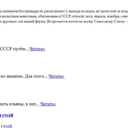
е капканов без привады их располагают у выхода из норы, на тропе или за ис
копытным животным, обитающим в СССР, относят лося, марала, изюбря, северн
 крупных сов нашей фауны. Встречается почти по всему Советскому Союзу — в
 СССР путём...
Читать»
по мишени. Для этого...
Читать»
ить изъяны, в нее...
Читать»
 гусей