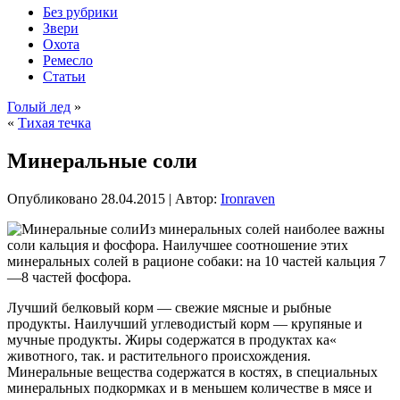
Без рубрики
Звери
Охота
Ремесло
Статьи
Голый лед
»
«
Тихая течка
Минеральные соли
Опубликовано
28.04.2015
|
Автор:
Ironraven
Из минеральных солей наиболее важны
соли кальция и фосфора. Наилучшее соотношение этих
минеральных солей в рационе собаки: на 10 частей кальция 7
—8 частей фосфора.
Лучший белковый корм — свежие мясные и рыбные
продукты. Наилучший углеводистый корм — крупяные и
мучные продукты. Жиры содержатся в продуктах ка«
животного, так. и растительного происхождения.
Минеральные вещества содержатся в костях, в специальных
минеральных
подкормках и в меньшем количестве в мясе и