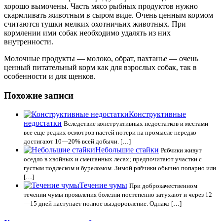
хорошо вымочены. Часть мясо рыбных продуктов нужно
скармливать животным в сыром виде. Очень ценным кормом
считаются тушки мелких охотничьих животных. При
кормлении ими собак необходимо удалять из них
внутренности.
Молочные продукты — молоко, обрат, пахтанье — очень
ценный питательный корм как для взрослых собак, так в
особенности и для щенков.
Похожие записи
Конструктивные
недостатки
Вследствие конструктивных недостатков и местами
все еще редких осмотров пастей потери на промысле нередко
достигают 10—20% всей добычи. […]
Небольшие стайки
Рябчики живут
оседло в хвойных и смешанных лесах; предпочитают участки с
густым подлеском и буреломом. Зимой рябчики обычно попарно или
[…]
Течение чумы
При доброкачественном
течении чумы проявления болезни постепенно затухают и через 12
—15 дней наступает полное выздоровление. Однако […]