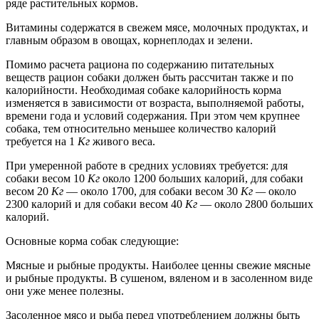
ряде растительных кормов.
Витамины содержатся в свежем мясе, молочных продуктах, и
главным образом в овощах, корнеплодах и зелени.
Помимо расчета рациона по содержанию питательных
веществ рацион собаки должен быть рассчитан также и по
калорийности. Необходимая собаке калорийность корма
изменяется в зависимости от возраста, выполняемой работы,
времени года и условий содержания. При этом чем крупнее
собака, тем относительно меньшее количество калорий
требуется на 1
Кг
живого веса.
При умеренной работе в средних условиях требуется: для
собаки весом 10
Кг
около 1200 больших калорий, для собаки
весом 20
Кг
— около 1700, для собаки весом 30
Кг —
около
2300 калорий и для собаки весом 40
Кг
— около 2800 больших
калорий.
Основные корма собак следующие:
Мясные и рыбные продукты. Наиболее ценны свежие мясные
и рыбные продукты. В сушеном, вяленом и в засоленном виде
они уже менее полезны.
Засоленное мясо и рыба перед употреблением должны быть