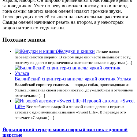
марала, изюбря. Он широко применяется в настоящее время в
заповедниках. Учет по реву возможен потому, что в период
гона самцы многих видов оленей издают громкие звуки.
Голос ревущих оленей слышен на значительные расстояния.
Самцы оленей начинают реветь на втором, а у некоторых
видов на третьем году жизни.
Похожие записи
Желудки и кишки
Легкие плохо
перевариваются зверями. В сыром виде они часто вызывают рвоту,
поэтому их дают в ограниченном количестве в смеси с другими […]
Валлийский спрингер-спаниель: яркий охотник Уэльса
Валлийский спрингер-спаниель — порода собак, происходящая из
Уэльса, известная своей энергичностью, дружелюбием и отличными
охотничьими […]
Игровой автомат «Sweet
Life»
Все любители сладкой и ленивой жизни должны играть в
автомат с одноименным названием «Sweet Life». В переводе это
означает «Сладкая […]
Йоркширский терьер: миниатюрный охотник с длинной
шерстью