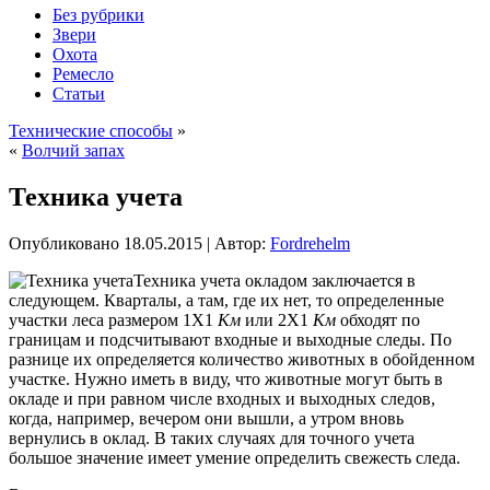
Без рубрики
Звери
Охота
Ремесло
Статьи
Технические способы
»
«
Волчий запах
Техника учета
Опубликовано
18.05.2015
|
Автор:
Fordrehelm
Техника учета окладом заключается в
следующем. Кварталы, а там, где их нет, то определенные
участки леса размером 1X1
Км
или 2X1
Км
обходят по
границам и подсчитывают входные и выходные следы. По
разнице их определяется количество животных в обойденном
участке. Нужно иметь в виду, что животные могут быть в
окладе и при равном числе входных и выходных следов,
когда, например, вечером они вышли, а утром вновь
вернулись
в оклад. В таких случаях для точного учета
большое значение имеет умение определить свежесть следа.