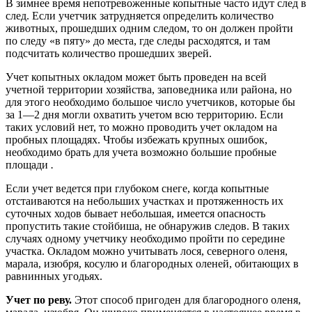
В зимнее время непотревоженные копытные часто идут след в
след. Если учетчик затрудняется определить количество
животных, прошедших одним следом, то он должен пройти
по следу «в пяту» до места, где следы расходятся, и там
подсчитать количество прошедших зверей.
Учет копытных окладом может быть проведен на всей
учетной территории хозяйства, заповедника или района, но
для этого необходимо большое число учетчиков, которые бы
за 1—2 дня могли охватить учетом всю территорию. Если
таких условий нет, то можно проводить учет окладом на
пробных площадях. Чтобы избежать крупных ошибок,
необходимо брать для учета возможно большие пробные
площади
.
Если учет ведется при глубоком снеге, когда копытные
отстаиваются на небольших участках и протяженность их
суточных ходов бывает небольшая, имеется опасность
пропустить такие стойбиша, не обнаружив следов. В таких
случаях одному учетчику необходимо пройти по середине
участка. Окладом можно учитывать лося, северного оленя,
марала, изюбря, косулю и благородных оленей, обитающих в
равнинных угодьях.
Учет по реву.
Этот способ пригоден для благородного оленя,