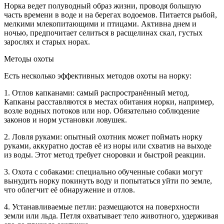
Норка ведет полуводный образ жизни, проводя большую
часть времени в воде и на берегах водоемов. Питается рыбой,
мелкими млекопитающими и птицами. Активна днем и
ночью, предпочитает селиться в расщелинах скал, густых
зарослях и старых норах.
Методы охоты
Есть несколько эффективных методов охоты на норку:
1. Отлов капканами: самый распространённый метод.
Капканы расставляются в местах обитания норки, например,
возле водных потоков или нор. Обязательно соблюдение
законов и норм установки ловушек.
2. Ловля руками: опытный охотник может поймать норку
руками, аккуратно достав её из норы или схватив на выходе
из воды. Этот метод требует сноровки и быстрой реакции.
3. Охота с собаками: специально обученные собаки могут
вынудить норку покинуть воду и попытаться уйти по земле,
что облегчит её обнаружение и отлов.
4. Устанавливаемые петли: размещаются на поверхности
земли или льда. Петля охватывает тело животного, удерживая