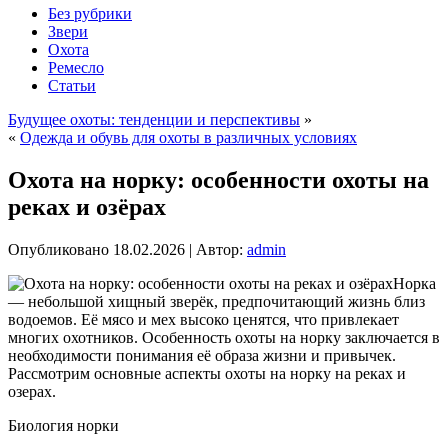
Без рубрики
Звери
Охота
Ремесло
Статьи
Будущее охоты: тенденции и перспективы
»
«
Одежда и обувь для охоты в различных условиях
Охота на норку: особенности охоты на
реках и озёрах
Опубликовано
18.02.2026
|
Автор:
admin
Норка
— небольшой хищный зверёк, предпочитающий жизнь близ
водоемов. Её мясо и мех высоко ценятся, что привлекает
многих охотников. Особенность охоты на норку заключается в
необходимости понимания её образа жизни и привычек.
Рассмотрим основные аспекты охоты на норку на реках и
озерах.
Биология норки