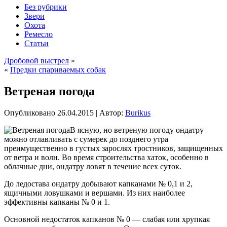
Без рубрики
Звери
Охота
Ремесло
Статьи
Дробовой выстрел
»
«
Предки спариваемых собак
Ветреная погода
Опубликовано
26.04.2015
|
Автор:
Burikus
В ясную, но ветреную погоду ондатру
можно отлавливать с сумерек до позднего утра
преимущественно в густых зарослях тростников, защищенных
от ветра и волн. Во время строительства хаток, особенно в
облачные дни, ондатру ловят в течение всех суток.
До ледостава ондатру добывают капканами № 0,1 и 2,
ящичными ловушками и вершами. Из них наиболее
эффективны капканы № 0 и 1.
Основной
недостаток капканов № 0 — слабая или хрупкая