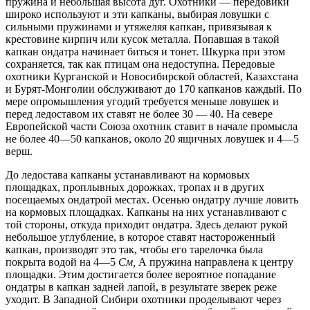
пружина и небольшая высота дуг. Охотники — передовики
широко используют и эти капканы, выбирая ловушки с
сильными пружинами и утяжеляя капкан, привязывая к
крестовине кирпич или кусок металла. Попавшая в такой
капкан ондатра начинает биться и тонет. Шкурка при этом
сохраняется, так как птицам она недоступна. Передовые
охотники Курганской и Новосибирской областей, Казахстана
и Бурят-Монголии обслуживают до 170 капканов каждый. По
мере опромышления угодий требуется меньше ловушек и
перед ледоставом их ставят не более 30 — 40. На севере
Европейской части Союза охотник ставит в начале промысла
не более 40—50 капканов, около 20 ящичных ловушек и 4—5
верш.
До ледостава капканы устанавливают на кормовых
площадках, проплывных дорожках, тропах и в других
посещаемых ондатрой местах. Осенью ондатру лучше ловить
на кормовых площадках. Капканы на них устанавливают с
той стороны, откуда приходит ондатра. Здесь делают рукой
небольшое углубление, в которое ставят настороженный
капкан, производят это так, чтобы его тарелочка была
покрыта водой на 4—5
См,
А пружина направлена к центру
площадки. Этим достигается более вероятное попадание
ондатры в капкан задней лапой, в результате зверек реже
уходит. В Западной Сибири охотники проделывают через