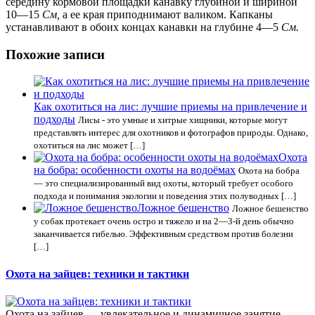
середину кормовой площадки канавку глубиной и шириной
10—15
См,
а ее края приподнимают валиком. Капканы
устанавливают в обоих концах канавки на глубине 4—5
См.
Похожие записи
Как охотиться на лис: лучшие приемы на привлечение и
подходы
Лисы - это умные и хитрые хищники, которые могут
представлять интерес для охотников и фотографов природы. Однако,
охотиться на лис может […]
Охота
на бобра: особенности охоты на водоёмах
Охота на бобра
— это специализированный вид охоты, который требует особого
подхода и понимания экологии и поведения этих полуводных […]
Ложное бешенство
Ложное бешенство
у собак протекает очень остро и тяжело и на 2—3-й день обычно
заканчивается гибелью. Эффективным средством против болезни
[…]
Охота на зайцев: техники и тактики
Охота на зайцев — увлекательное и динамичное занятие,