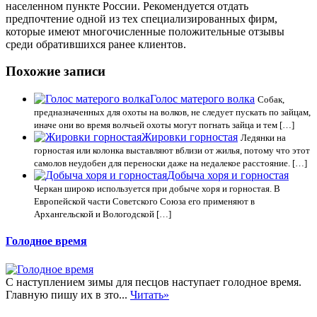
населенном пункте России. Рекомендуется отдать
предпочтение одной из тех специализированных фирм,
которые имеют многочисленные положительные отзывы
среди обратившихся ранее клиентов.
Похожие записи
Голос матерого волка
Собак,
предназначенных для охоты на волков, не следует пускать по зайцам,
иначе они во время волчьей охоты могут погнать зайца и тем […]
Жировки горностая
Ледянки на
горностая или колонка выставляют вблизи от жилья, потому что этот
самолов неудобен для переноски даже на недалекое расстояние. […]
Добыча хоря и горностая
Черкан широко используется при добыче хоря и горностая. В
Европейской части Советского Союза его применяют в
Архангельской и Вологодской […]
Голодное время
С наступлением зимы для песцов наступает голодное время.
Главную пишу их в зто...
Читать»