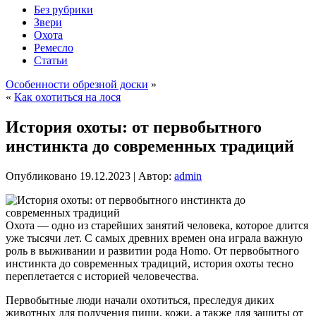
Без рубрики
Звери
Охота
Ремесло
Статьи
Особенности обрезной доски
»
«
Как охотиться на лося
История охоты: от первобытного
инстинкта до современных традиций
Опубликовано
19.12.2023
|
Автор:
admin
Охота — одно из старейших занятий человека, которое длится
уже тысячи лет. С самых древних времен она играла важную
роль в выживании и развитии рода Homo. От первобытного
инстинкта до современных традиций, история охоты тесно
переплетается с историей человечества.
Первобытные люди начали охотиться, преследуя диких
животных для получения пищи, кожи, а также для защиты от