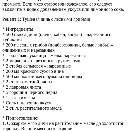
промыто. Если мясо старое или залежалое, его следует
вымочить в воде с добавлением уксуса или лимонного сока.
Рецепт 1: Тушеная дичь с лесными грибами
* Ингредиенты:
* 500 г мяса дичи (олень, кабан, косуля) – нарезанного
кубиками
* 200 г лесных грибов (подберезовики, белые грибы) –
очищенных и нарезанных
* 1 большая луковица – мелко нарезанная
* 2 моркови – нарезанные кружочками
* 2 стебля сельдерея – нарезанные
* 200 мл красного сухого вина
* 500 мл охотничьего бульона или воды
* 2 ст. л. томатной пасты
* 2 лавровых листа
* 5 горошин черного перца
* 1 ч. л. тимьяна
* Соль и перец по вкусу
* 2 ст. л. растительного масла
* Приготовление:
1. Обжарьте мясо дичи на растительном масле до золотистой
корочки. Выньте мясо из кастрюли.