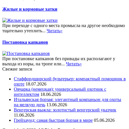
Жилые и кормовые хатки
При переходе с одного места промысла на другое необходимо
тщательно утеплить...
Читать»
Постановка капканов
При постановке капканов без привады их располагают у
выхода из норы, на тропе или...
Читать»
Свежие записи
Стаффордширский бультерьер: компактный помощник в
охоте
18.07.2026
Овчарка (немецкая): универсальный охотник с
интеллектом
18.06.2026
Итальянская борзая: элегантный компаньон для охоты
на мелкую дичь
13.06.2026
Венгерская выжла: золотистый венгерский указчик
11.06.2026
Грейхаунд: самая быстрая борзая в мире
05.06.2026