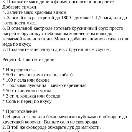
3. Положите мясо дичи в форму, посолите и поперчите.
Добавьте тимьян.
4. Залейте мясо красным вином.
5. Запекайте в разогретой до 180°C духовке 1-1,5 часа, или до
готовности мяса.
6. В отдельной кастрюле готовьте брусничный соус: просто
нагрейте бруснику с небольшим количеством воды до
желаемой консистенции. Можно добавить немного сахара или
меда по вкусу.
7. Подавайте запеченную дичь с брусничным соусом.
Рецепт 3: Паштет из дичи
* Ингредиенты:
* 500 г печени дичи (олень, кабан)
* 100 г сала или бекона
* 1 большая луковица – мелко нарезанная
* 50 г сливочного масла
* 2 ст. л. коньяка или бренди
* Соль и перец по вкусу
* Приготовление:
1. Нарежьте сало или бекон мелкими кубиками и обжарьте до
хрустящей корочки. Выньте сало из сковороды.
2. В той же сковороде обжарьте лук до мягкости.