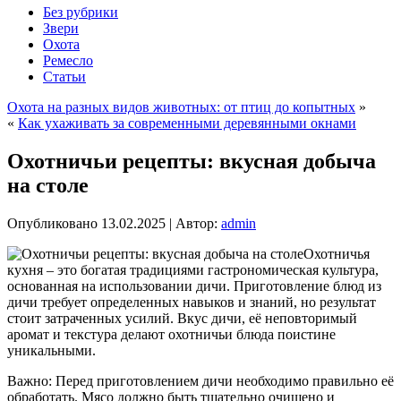
Без рубрики
Звери
Охота
Ремесло
Статьи
Охота на разных видов животных: от птиц до копытных
»
«
Как ухаживать за современными деревянными окнами
Охотничьи рецепты: вкусная добыча
на столе
Опубликовано
13.02.2025
|
Автор:
admin
Охотничья
кухня – это богатая традициями гастрономическая культура,
основанная на использовании дичи. Приготовление блюд из
дичи требует определенных навыков и знаний, но результат
стоит затраченных усилий. Вкус дичи, её неповторимый
аромат и текстура делают охотничьи блюда поистине
уникальными.
Важно: Перед приготовлением дичи необходимо правильно её
обработать. Мясо должно быть тщательно очищено и