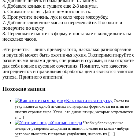
3. Добавьте печень и обжаривайте 5-7 минут.
4. Добавьте коньяк и тушите еще 2-3 минуты.
5. Снимите с огня. Дайте немного остыть.
6. Пропустите печень, лук и сало через мясорубку.
7. Добавьте сливочное масло и перемешайте. Посолите и
поперчите по вкусу.
8. Переложите паштет в форму и поставьте в холодильник на
несколько часов.
Эти рецепты – лишь примеры того, насколько разнообразной
и вкусной может быть охотничья кухня. Экспериментируйте с
различными видами дичи, специями и соусами, и вы откроете
для себя новые вкусовые сочетания. Помните, что качество
ингредиентов и правильная обработка дичи являются залогом
успеха. Приятного аппетита!
Похожие записи
Как охотиться на утку
Охота на
утку является одной из самых популярных форм охоты на птиц во
многих странах мира. Утки - это дикие птицы, которые встречаются
в […]
Утиные гнезда
Чтобы уберечь утиные
гнезда от разорения хищными птицами, полезно на каком - нибудь
островке выкопать гнездовые углубления, накрыть их […]