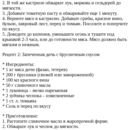
2. В той же кастрюле обжарьте лук, морковь и сельдерей до
мягкости.
3. Добавьте томатную пасту и обжаривайте еще 1 минуту.
4. Верните мясо в кастрюлю. Добавьте грибы, красное вино,
бульон, лавровый лист, перец и тимьян. Посолите и поперчите
по вкусу.
5. Доведите до кипения, уменьшите огонь и тушите под
крышкой 2-3 часа, или до готовности мяса. Мясо должно быть
мягким и нежным.
Рецепт 2: Запеченная дичь с брусничным соусом
* Ингредиенты:
* 1 кг мяса дичи (фазан, тетерев)
* 200 г брусники (свежей или замороженной)
* 100 мл красного вина
* 50 г сливочного масла
* 1 луковица – мелко нарезанная
* 2 зубчика чеснока – измельченные
* 1 ст. л. тимьяна
* Соль и перец по вкусу
* Приготовление:
1. Растопите сливочное масло в жаропрочной форме.
2. Обжарьте лук и чеснок до мягкости.