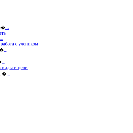
во�
...
еть
...
 работа с учеником
а�
...
�
...
 виды и цели
а �
...