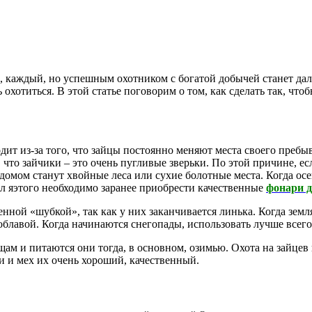
, каждый, но успешным охотником с богатой добычей станет дал
ь охотиться. В этой статье поговорим о том, как сделать так, что
одит из-за того, что зайцы постоянно меняют места своего пребы
 что зайчики – это очень пугливые зверьки. По этой причине, ес
домом станут хвойные леса или сухие болотные места. Когда ос
л яэтого необходимо заранее приобрести качественные
фонари д
нной «шубкой», так как у них заканчивается линька. Когда земля
 облавой. Когда начинаются снегопады, использовать лучше всего
м и питаются они тогда, в основном, озимью. Охота на зайцев в
и и мех их очень хороший, качественный.