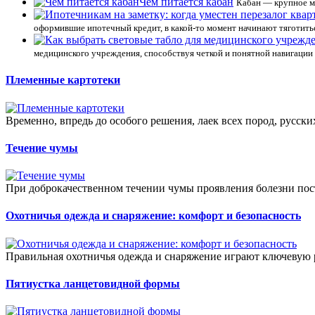
Чем питается кабан
Кабан — крупное м
оформившие ипотечный кредит, в какой-то момент начинают тяготит
медицинского учреждения, способствуя четкой и понятной навигации 
Племенные картотеки
Временно, впредь до особого решения, лаек всех пород, русски
Течение чумы
При доброкачественном течении чумы проявления болезни пост
Охотничья одежда и снаряжение: комфорт и безопасность
Правильная охотничья одежда и снаряжение играют ключевую р
Пятиустка ланцетовидной формы