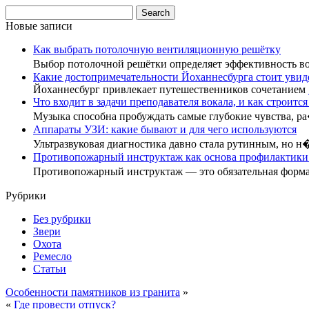
Новые записи
Как выбрать потолочную вентиляционную решётку
Выбор потолочной решётки определяет эффективность 
Какие достопримечательности Йоханнесбурга стоит увид
Йоханнесбург привлекает путешественников сочетанием
Что входит в задачи преподавателя вокала, и как строится
Музыка способна пробуждать самые глубокие чувства, р
Аппараты УЗИ: какие бывают и для чего используются
Ультразвуковая диагностика давно стала рутинным, но н
Противопожарный инструктаж как основа профилактики:
Противопожарный инструктаж — это обязательная форм
Рубрики
Без рубрики
Звери
Охота
Ремесло
Статьи
Особенности памятников из гранита
»
«
Где провести отпуск?