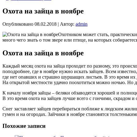
Охота на зайца в ноябре
Опубликовано
08.02.2018
|
Автор:
admin
Охотником может стать, практически
много чего знать о том звере или птице, на которых собираетес
Охота на зайца в ноябре
Каждый месяц охота на зайца проходит по разному, это происх
поподробнее, где в ноябре нужно искать зайцев. Всем известно,
где нет опавших и страшно шуршащих листьев. В это время их 
На открытой местности удачно поохотиться можно ночью. Но д
К началу ноября зайцы – беляки обзаводятся хорошей и полноце
В это время охота на зайцев лучше всего с гончими, скрадом и
Снег заставляет зайцев перебираться поближе к людским жилища
гумен и на огородах. Зайчики в ноябре становятся толстеньким
Похожие записи