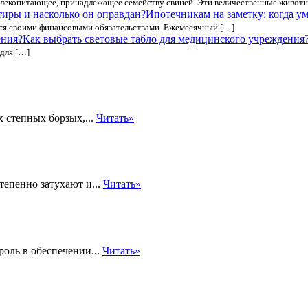
лекопитающее, принадлежащее семейству свиней. Эти величественные животн
Ипотечникам на заметку: когда ум
ься своими финансовыми обязательствами. Ежемесячный […]
Как выбрать световые табло для медицинского учреждения
для […]
х степных борзых,...
Читать»
епенно затухают и...
Читать»
оль в обеспечении...
Читать»