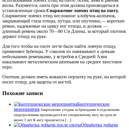
использования ловчих птиц на охоте: осень, зима и ранняя
весна. Разумеется, охота при этом должна производиться в
установленные сроки.
Снаряжение ловчих птиц на охоту.
Снаряжение ловчих птиц несложное: клобучок-колпачок,
закрывающий глаза птицы, путцы, или опутенки,— короткие
ремни, надеваемые на цевку ног птицы, и должик —
длинный ремень около 70—80
См
Длины, за который охотник
держит птицу на руке.
Для того чтобы на охоте легче было найти ловчую птицу,
применяют бубенцы. У соколов их навязывают к цевкам
небольшими ремешками, у ястребов в Средней Азии
накалывают металлическим шпеньком на среднее хвостовое
перо.
Охотник должен иметь кожаную перчатку на руке, на которой
носит птицу, для защиты от когтей.
Похожие записи
Биотехнические
мероприятия
Закрепление угодим за бригадами и отдельными
ондатроловами производится по специальному акту на срок не
менее 3 лет К акту прилагается […]
Обработка добычи