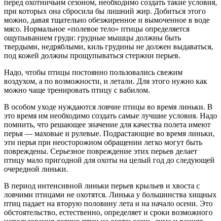
перед охотничьим сезоном, необходимо создать такие условия,
при которых она сбросила бы лишний жир. Добиться этого
можно, давая тщательно обезжиренное и вымоченное в воде
мясо. Нормальное «полевое тело» птицы определяется
ощупыванием груди: грудные мышцы должны быть
твердыми, недряблыми, киль грудины не должен выдаваться,
под кожей должны прощупываться стержни перьев.
Надо, чтобы птицы постоянно пользовались свежим
воздухом, а по возможности, и летали. Для этого нужно как
можно чаще тренировать птицу с вабилом.
В особом уходе нуждаются ловчие птицы во время линьки. В
это время им необходимо создать самые лучшие условия. Надо
помнить, что решающее значение для качества полета имеют
перья — маховые и рулевые. Подрастающие во время линьки,
эти перья при неосторожном обращении легко могут быть
повреждены. Серьезное повреждение этих перьев делает
птицу мало пригодной для охоты на целый год до следующей
очередной линьки.
В период интенсивной линьки перьев крыльев и хвоста с
ловчими птицами не охотятся. Линька у большинства хищных
птиц падает на вторую половину лета и на начало осени. Это
обстоятельство, естественно, определяет и сроки возможного