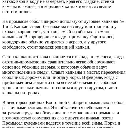
хатках вход в воду не замерзает, края его гладкие, стенки
камеры влажные, а в кормовых хатках имеются свежие
остатки пищи.
На промысле соболя широко используют дуговые капканы №
1 и 2. Капкан ставят без наживы на следу или тропе или у
входа в коридорчик, устраиваемый из вбитых в землю
колышков. В коридорчике кладут приманку. Один конец
коридорчика обычно упирается в дерево, а у другого,
свободного, стоит замаскированный капкан.
Сезон капканного лова начинается с выпадением снега, когда
охотник-промысловик сравнительно легко обнаруживает
основное убежище зверька, к которому обычно ведут
многочисленные следы. Ставят капканы в местах пересечения
соболиных дорожек или иногда у норы. В феврале, когда с
приближением ложного гона яснее обозначаются собольи
тропы и зверьки начинают гоняться друг за другом, ставят
капканы на тропах.
В некоторых районах Восточной Сибири промышляют соболя
различными кулемками. Это объясняется небольшими
затратами труда на обслуживание самоловного промысла и
возможностью совмещения его с другими видами охоты.
Промысел кулемками ведется в течение всей зимы. Порча и