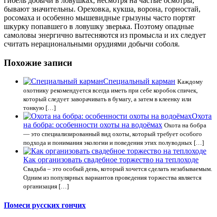
гибель добычи в ловушках, несмотря на частые осмотры,
бывают значительны. Ореховка, кукша, ворона, горностай,
росомаха и особенно мышевидные грызуны часто портят
шкурку попавшего в ловушку зверька. Поэтому опадные
самоловы энергично вытесняются из промысла и их следует
считать нерациональными орудиями добычи соболя.
Похожие записи
Специальный карман
Каждому
охотнику рекомендуется всегда иметь при себе коробок спичек,
который следует заворачивать в бумагу, а затем в клеенку или
тонкую […]
Охота
на бобра: особенности охоты на водоёмах
Охота на бобра
— это специализированный вид охоты, который требует особого
подхода и понимания экологии и поведения этих полуводных […]
Как организовать свадебное торжество на теплоходе
Свадьба – это особый день, который хочется сделать незабываемым.
Одним из популярных вариантов проведения торжества является
организация […]
Помеси русских гончих