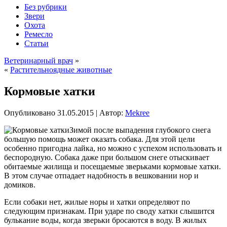
Без рубрики
Звери
Охота
Ремесло
Статьи
Ветеринарный врач
»
«
Растительноядные животные
Кормовые хатки
Опубликовано
31.05.2015
|
Автор:
Mekree
Зимой после выпадения глубокого снега
большую помощь может оказать собака. Для этой цели
особенно пригодна лайка, но можно с успехом использовать и
беспородную. Собака даже при большом снеге отыскивает
обитаемые жилища и посещаемые зверьками кормовые хатки.
В этом случае отпадает надобность в вешковании нор и
домиков.
Если собаки нет, жилые норы и хатки определяют по
следующим признакам. При ударе по своду хатки
слышится
булькание воды, когда зверьки бросаются в воду. В жилых