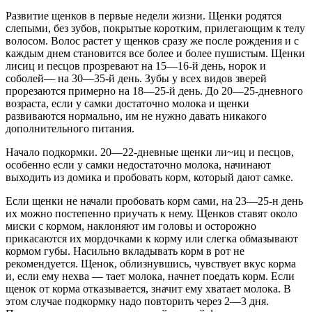
Развитие щенков в первые недели жизни. Щенки родятся
слепыми, без зубов, покрытые коротким, прилегающим к телу
волосом. Волос растет у щенков сразу же после рождения и с
каждым днем становится все более и более пушистым. Щенки
лисиц и песцов прозревают на 15—16-й день, норок и
соболей— на 30—35-й день. Зубы у всех видов зверей
прорезаются примерно на 18—25-й день. До 20—25-дневного
возраста, если у самки достаточно молока и щенки
развиваются нормально, им не нужно давать никакого
дополнительного питания.
Начало подкормки. 20—22-дневные щенки ли~иц и песцов,
особенно если у самки недостаточно молока, начинают
выходить из домика и пробовать корм, который дают самке.
Если щенки не начали пробовать корм сами, на 23—25-н день
их можно постепенно приучать к нему. Щенков ставят около
миски с кормом, наклоняют им головы и осторожно
прикасаются их мордочками к корму или слегка обмазывают
кормом губы. Насильно вкладывать корм в рот не
рекомендуется. Щенок, облизнувшись, чувствует вкус корма
и, если ему нехва — тает молока, начнет поедать корм. Если
щенок от корма отказывается, значит ему хватает молока. В
этом случае подкормку надо повторить через 2—3 дня.