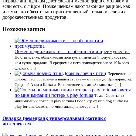
Первые дни щенкам дают свежий мясной фарш с молоком и,
если есть, с яйцом. Позже щенкам дают такой же рацион, как
и самке, но обязательно приготовленный только из свежих
доброкачественных продуктов.
Похожие записи
Обмен недвижимости — особенности и преимущества
По статистике, обмен жилья пользуется меньшей популярностью,
чем купля-продажа. В среднем на него приходится около 10% всех
сделок с […]
Добыча ловчих птиц
Перепелятник
широко распространен в нашей стране — от тайги до Приморья, гор
Средней Азии и Кавказа. В настоящее время в Закавказье, […]
Советы
по минимизации потерь в play fortuna
Темы: Советы по
минимизации потерь в play fortuna Обзор игр от iron dog studio на
play fortuna Советы по минимизации потерь […]
Овчарка (немецкая): универсальный охотник с
интеллектом