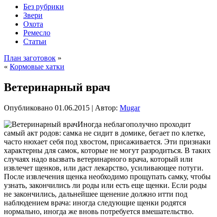
Без рубрики
Звери
Охота
Ремесло
Статьи
План заготовок
»
«
Кормовые хатки
Ветеринарный врач
Опубликовано
01.06.2015
|
Автор:
Mugar
Иногда неблагополучно проходит
самый акт родов: самка не сидит в домике, бегает по клетке,
часто нюхает себя под хвостом, присаживается. Эти признаки
характерны для самок, которые не могут разродиться. В таких
случаях надо вызвать ветеринарного врача, который или
извлечет щенков, или даст лекарство, усиливающее потуги.
После извлечения щенка необходимо прощупать самку, чтобы
узнать, закончились ли роды или есть еще щенки. Если роды
не закончились, дальнейшее
щенение должно итти под
наблюдением врача: иногда следующие щенки родятся
нормально, иногда же вновь потребуется вмешательство.