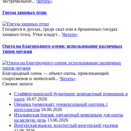
экстремальное...
Читать»
Гнезда хищных птиц
Гпездятся в дуплах, среди скал или в брошенных гнездах
хищных птиц. Утки кладут...
Читать»
Охота на благородного оленя: использование различных
типов оружия
Благородный олень — объект охоты, привлекающий
спортсменов и любителей...
Читать»
Свежие записи
Стаффордширский бультерьер: компактный помощник в
охоте
18.07.2026
Овчарка (немецкая): универсальный охотник с
интеллектом
18.06.2026
Итальянская борзая: элегантный компаньон для охоты
на мелкую дичь
13.06.2026
Венгерская выжла: золотистый венгерский указчик
11.06.2026