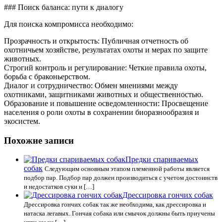
### Поиск баланса: пути к диалогу
Для поиска компромисса необходимо:
Прозрачность и открытость: Публичная отчетность об
охотничьем хозяйстве, результатах охоты и мерах по защите
животных.
Строгий контроль и регулирование: Четкие правила охоты,
борьба с браконьерством.
Диалог и сотрудничество: Обмен мнениями между
охотниками, защитниками животных и общественностью.
Образование и повышение осведомленности: Просвещение
населения о роли охоты в сохранении биоразнообразия и
экосистем.
Похожие записи
Предки спариваемых
собак
Следующим основным этапом племенной работы является
подбор пар. Подбор пар должен производиться с учетом достоинств
и недостатков суки и […]
Дрессировка гончих собак
Дрессировка гончих собак так же необходима, как дрессировка и
натаска легавых. Гончая собака или смычок должны быть приучены