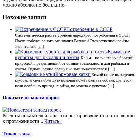
можно абсолютно бесплатно.
Похожие записи
Потребление в СССР
Систематически растет уровень народного потребления в СССР.
После победоносного окончания Великой Отечественной войны
значительно […]
Крымские
курорты для рыбалки и охоты
Крым – полуостров с богатой
природой, предлагающий отличные возможности для рыбалки и
охоты. Однако, важно помнить о законодательстве и […]
Кормовые хатки
Зимой после выпадения
глубокого снега большую помощь может оказать собака. Для этой
цели особенно пригодна лайка, но можно с успехом […]
Показатели запаса норок
Расчеты показателей запаса норок производят по отношению
к протяженности...
Читать»
Тихая течка