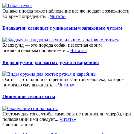
Однако иногда такое наблюдение все же не дает возможности
во-время определить...
Читать»
Бладхаунд: следопыт с уникальным запаховым чутьем
Бладхаунд — это порода собак, известная своим
исключительным обонянием и...
Читать»
Виды оружия для охоты: ружья и карабины
Охота — это одно из старейших занятий человека, которое
помогало ему выживать....
Читать»
Окончание сезона охоты
Поэтому для того, чтобы самоловы не приносили ущерба, при
пользовании ими следует...
Читать»
Свежие записи