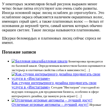
У некоторых экземпляров белый рисунок выражен менее
четко: белые пятна отсутствуют или очень слабо развиты.
Иногда основной окрас лисиц ослаблен до сероголубого. Это
ослабление окраса объясняется наличием окрашенных волос,
имеющих серый цвет, а также платиновых волос — белых от
основания до верхней трети, самый кончик которых обычно
окрашен светлее. Такие лисицы называются платиновыми.
Шкурки беломордых и платиновых лисиц сейчас спроса не
имеют.
Похожие записи
Балловая шкала
Бонитировка проводится
по балловой шкале. Определенным количеством баллов оцениваются
экстерьер и охотничьи свойства собак в зависимости […]
Как студии интерьерного дизайна продвигать свои
услуги в «Инстаграме»
Сегодня "Инстаграм" стал одной из
ведущих площадок для продвижения бизнеса, особенно в сфере
интерьерного дизайна, где важную роль играет […]
Отличные игровые автоматы – лучший досуг!
Игровые