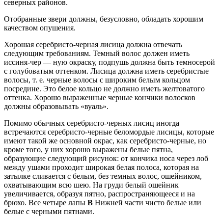
северных районов.
Отобранные звери должны, безусловно, обладать хорошим
качеством опушения.
Хорошая серебристо-черная лисица должна отвечать
следующим требованиям. Темный волос должен иметь
иссиня-чер — ную окраску, подпушь должна быть темносерой
с голубоватым оттенком. Лисица должна иметь серебристые
волосы, т. е. черные волосы с широким белым кольцом
посредине. Это белое кольцо не должно иметь желтоватого
оттенка. Хорошо выраженные черные кончики волосков
должны образовывать «вуаль».
Помимо обычных серебристо-черных лисиц иногда
встречаются серебристо-черные беломордые лисицы, которые
имеют такой же основной окрас, как серебристо-черные, но
кроме того, у них хорошо выражены белые пятна,
образующие следующий рисунок: от кончика носа через лоб
между ушами проходит широкая белая полоса, которая на
затылке сливается с белым, без темных волос, ошейником,
охватывающим всю шею. На груди белый ошейник
увеличивается, образуя пятно, распространяющееся и на
брюхо. Все четыре лапы
В
Нижней части чисто белые или
белые с черными пятнами.