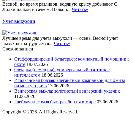
Весной, во время разливов, водяную крысу добывают С
Лодки палкой и сачком. Палкой...
Читать»
Учет выхухоли
Лучшее время для учета выхухоли — осень. Весной учет
выхухоли затрудняется...
Читать»
Свежие записи
Стаффордширский бультерьер: компактный помощник в
охоте
18.07.2026
Овчарка (немецкая): универсальный охотник с
интеллектом
18.06.2026
Итальянская борзая: элегантный компаньон для охоты
на мелкую дичь
13.06.2026
Венгерская выжла: золотистый венгерский указчик
11.06.2026
Грейхаунд: самая быстрая борзая в мире
05.06.2026
Copyright © 2026. All Rights Reserved.