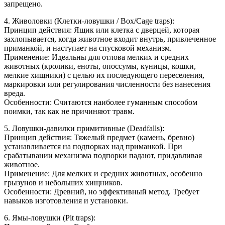
запрещено.
4. Живоловки (Клетки-ловушки / Box/Cage traps):
Принцип действия: Ящик или клетка с дверцей, которая
захлопывается, когда животное входит внутрь, привлеченное
приманкой, и наступает на спусковой механизм.
Применение: Идеальны для отлова мелких и средних
животных (кролики, еноты, опоссумы, куницы, кошки,
мелкие хищники) с целью их последующего переселения,
маркировки или регулирования численности без нанесения
вреда.
Особенности: Считаются наиболее гуманным способом
поимки, так как не причиняют травм.
5. Ловушки-давилки примитивные (Deadfalls):
Принцип действия: Тяжелый предмет (камень, бревно)
устанавливается на подпорках над приманкой. При
срабатывании механизма подпорки падают, придавливая
животное.
Применение: Для мелких и средних животных, особенно
грызунов и небольших хищников.
Особенности: Древний, но эффективный метод. Требует
навыков изготовления и установки.
6. Ямы-ловушки (Pit traps):