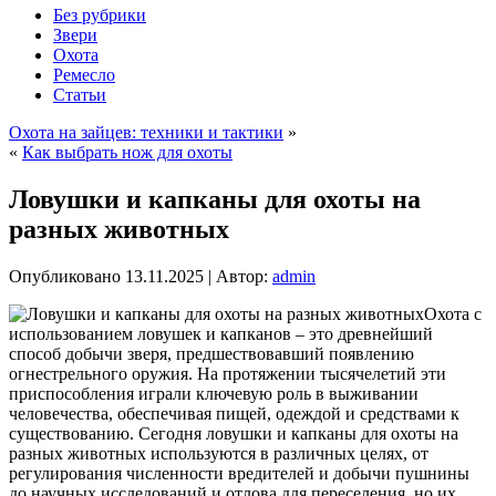
Без рубрики
Звери
Охота
Ремесло
Статьи
Охота на зайцев: техники и тактики
»
«
Как выбрать нож для охоты
Ловушки и капканы для охоты на
разных животных
Опубликовано
13.11.2025
|
Автор:
admin
Охота с
использованием ловушек и капканов – это древнейший
способ добычи зверя, предшествовавший появлению
огнестрельного оружия. На протяжении тысячелетий эти
приспособления играли ключевую роль в выживании
человечества, обеспечивая пищей, одеждой и средствами к
существованию. Сегодня ловушки и капканы для охоты на
разных животных используются в различных целях, от
регулирования численности вредителей и добычи пушнины
до научных исследований и отлова для переселения, но их