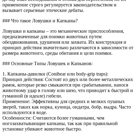
применение строго регулируется законодательством и
вызывает серьезные этические дебаты.
### Что такое Ловушки и Капканы?
Ловушки и капканы – это механические приспособления,
предназначенные для поимки животных путем
обездвиживания, удушения или захвата. Их конструкция и
принцип действия значительно различаются в зависимости от
размера животного, среды обитания и цели поимки.
### Основные Типы Ловушек и Капканов:
1. Капканы-давилки (Conibear или body-grip traps):
Принцип действия: Состоят из двух или более металлических
рамок, которые резко смыкаются при срабатывании, нанося
животному удар в голову или шею, что приводит к быстрой и
гуманной (в идеале) гибели.
Применение: Эффективны для средних и мелких пушных
зверей, таких как норка, куница, ондатра, бобр, выдра. Часто
используются в воде.
Особенности: Считаются более гуманными, чем
ногозахватывающие капканы, так как при правильной
установке убивают животное быстро.