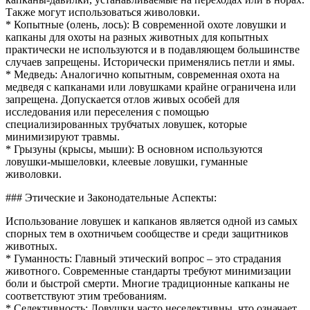
Также могут использоваться живоловки.
* Копытные (олень, лось): В современной охоте ловушки и
капканы для охоты на разных животных для копытных
практически не используются и в подавляющем большинстве
случаев запрещены. Исторически применялись петли и ямы.
* Медведь: Аналогично копытным, современная охота на
медведя с капканами или ловушками крайне ограничена или
запрещена. Допускается отлов живых особей для
исследования или переселения с помощью
специализированных трубчатых ловушек, которые
минимизируют травмы.
* Грызуны (крысы, мыши): В основном используются
ловушки-мышеловки, клеевые ловушки, гуманные
живоловки.
### Этические и Законодательные Аспекты:
Использование ловушек и капканов является одной из самых
спорных тем в охотничьем сообществе и среди защитников
животных.
* Гуманность: Главный этический вопрос – это страдания
животного. Современные стандарты требуют минимизации
боли и быстрой смерти. Многие традиционные капканы не
соответствуют этим требованиям.
* Селективность: Ловушки часто неселективны, что означает,