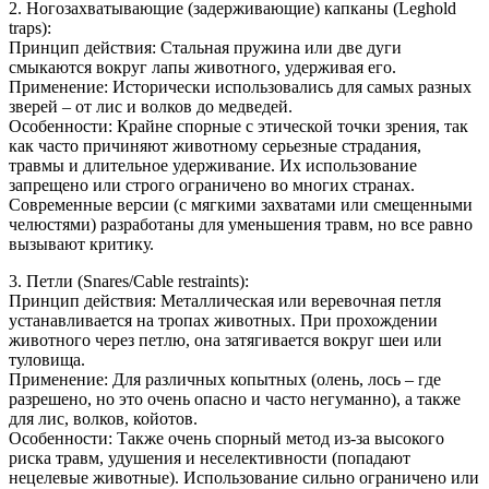
2. Ногозахватывающие (задерживающие) капканы (Leghold
traps):
Принцип действия: Стальная пружина или две дуги
смыкаются вокруг лапы животного, удерживая его.
Применение: Исторически использовались для самых разных
зверей – от лис и волков до медведей.
Особенности: Крайне спорные с этической точки зрения, так
как часто причиняют животному серьезные страдания,
травмы и длительное удерживание. Их использование
запрещено или строго ограничено во многих странах.
Современные версии (с мягкими захватами или смещенными
челюстями) разработаны для уменьшения травм, но все равно
вызывают критику.
3. Петли (Snares/Cable restraints):
Принцип действия: Металлическая или веревочная петля
устанавливается на тропах животных. При прохождении
животного через петлю, она затягивается вокруг шеи или
туловища.
Применение: Для различных копытных (олень, лось – где
разрешено, но это очень опасно и часто негуманно), а также
для лис, волков, койотов.
Особенности: Также очень спорный метод из-за высокого
риска травм, удушения и неселективности (попадают
нецелевые животные). Использование сильно ограничено или