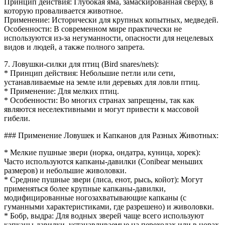
Принцип действия: Глубокая яма, замаскированная сверху, в
которую проваливается животное.
Применение: Исторически для крупных копытных, медведей.
Особенности: В современном мире практически не
используются из-за негуманности, опасности для нецелевых
видов и людей, а также полного запрета.
7. Ловушки-силки для птиц (Bird snares/nets):
* Принцип действия: Небольшие петли или сети,
устанавливаемые на земле или деревьях для ловли птиц.
* Применение: Для мелких птиц.
* Особенности: Во многих странах запрещены, так как
являются неселективными и могут привести к массовой
гибели.
### Применение Ловушек и Капканов для Разных Животных:
* Мелкие пушные звери (норка, ондатра, куница, хорек):
Часто используются капканы-давилки (Conibear меньших
размеров) и небольшие живоловки.
* Средние пушные звери (лиса, енот, рысь, койот): Могут
применяться более крупные капканы-давилки,
модифицированные ногозахватывающие капканы (с
гуманными характеристиками, где разрешено) и живоловки.
* Бобр, выдра: Для водных зверей чаще всего используют
капканы-давилки, устанавливаемые на переходах или в норах.