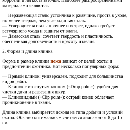
коррозии и легкость заточки. Наиболее распространенными
материалами являются:
— Нержавеющая сталь: устойчива к ржавчине, проста в уходе,
но менее твердая, чем углеродистая сталь.
— Углеродистая сталь: прочнее и острее, однако требует
регулярного ухода и защиты от влаги.
— Дамасская сталь: сочетает твердость и пластичность,
обеспечивая долговечность и красоту изделия.
2. Форма и длина клинка
Форма и размер клинка
ножа
зависят от целей охоты и
предпочтений охотника. Вот несколько популярных форм:
— Прямой клинок: универсален, подходит для большинства
видов работ.
— Клинок с изогнутым концом («Drop point»): удобен для
чистки дичи и разрезания шкур.
— Клиновидный («Clip point»): острый конец облегчает
проникновение в ткани.
Длина клинка выбирается исходя из типа добычи и условий
охоты. Обычно оптимальным считается диапазон от 8 до 15
см.