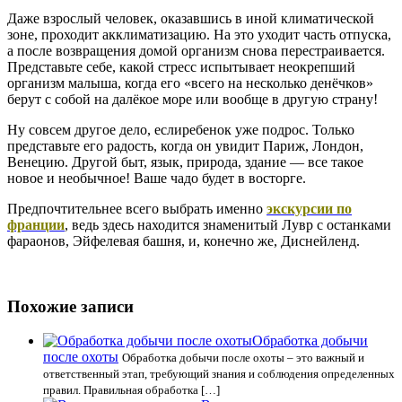
Даже взрослый человек, оказавшись в иной климатической
зоне, проходит акклиматизацию. На это уходит часть отпуска,
а после возвращения домой организм снова перестраивается.
Представьте себе, какой стресс испытывает неокрепший
организм малыша, когда его «всего на несколько денёчков»
берут с собой на далёкое море или вообще в другую страну!
Ну совсем другое дело, еслиребенок уже подрос. Только
представьте его радость, когда он увидит Париж, Лондон,
Венецию. Другой быт, язык, природа, здание — все такое
новое и необычное! Ваше чадо будет в восторге.
Предпочтительнее всего выбрать именно
экскурсии по
франции
, ведь здесь находится знаменитый Лувр с останками
фараонов, Эйфелевая башня, и, конечно же, Диснейленд.
Похожие записи
Обработка добычи
после охоты
Обработка добычи после охоты – это важный и
ответственный этап, требующий знания и соблюдения определенных
правил. Правильная обработка […]