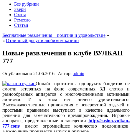
Без рубрики
Звери
Охота
Ремесло
Статьи
Бесплатные развлечения – позитив и удовольствие
»
«
Отличный досуг в любимом казино
Новые развлечения в клубе ВУЛКАН
777
Опубликовано
21.06.2016
|
Автор:
admin
Онлайн прототипы одноруких бандитов не
смогли затеряться на фоне современных 3Д слотов и
разнообразных аппаратов с многочисленными активными
линиями. И в этом нет ничего удивительного.
Высококачественные приложения с невероятной отдачей и
простыми правилами выступают в качестве идеального
решения для замечательного времяпровождения. Игровые
аппараты, представленные в заведении
http://casino-vulkan-
777.com/
имеют огромнейшее количество поклонников.
Нужно лишь произвести запуск в браузере.