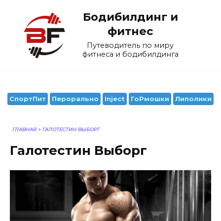
Перейти
Бодибилдинг и
к
содержанию
фитнес
Путеводитель по миру
фитнеса и бодибилдинга
СпортПит
Перорально
Inject
ГоРмошки
Липолики
ГЛАВНАЯ
>
ГАЛОТЕСТИН ВЫБОРГ
Галотестин Выборг