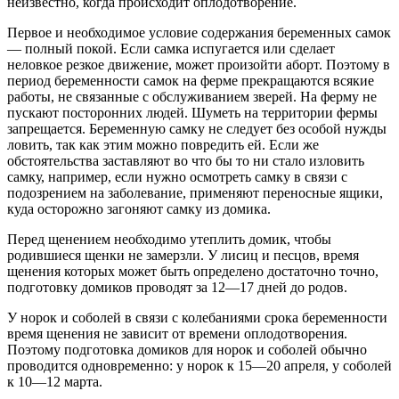
неизвестно, когда происходит оплодотворение.
Первое и необходимое условие содержания беременных самок
— полный покой. Если самка испугается или сделает
неловкое резкое движение, может произойти аборт. Поэтому в
период беременности самок на ферме прекращаются всякие
работы, не связанные с обслуживанием зверей. На ферму не
пускают посторонних людей. Шуметь на территории фермы
запрещается. Беременную самку не следует без особой нужды
ловить, так как этим можно повредить ей. Если же
обстоятельства заставляют во что бы то ни стало изловить
самку, например, если нужно осмотреть самку в связи с
подозрением на заболевание, применяют переносные ящики,
куда осторожно загоняют самку из домика.
Перед щенением необходимо утеплить домик, чтобы
родившиеся щенки не замерзли. У лисиц и песцов, время
щенения которых может быть определено достаточно точно,
подготовку домиков проводят за 12—17 дней до родов.
У норок и соболей в связи с колебаниями срока беременности
время щенения не зависит от времени оплодотворения.
Поэтому подготовка домиков для норок и соболей обычно
проводится одновременно: у норок к 15—20 апреля, у соболей
к 10—12 марта.