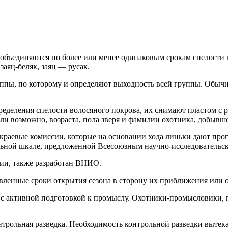
ъединяются по более или менее одинаковым срокам спелости во
заяц-беляк, заяц — русак.
руппы, по которому и определяют выходность всей группы. Обы
деления спелости волосяного покрова, их снимают пластом с р
ли возможно, возраста, пола зверя и фамилии охотника, добывше
раевые комиссии, которые на основании хода линьки дают прог
льной шкале, предложенной Всесоюзным научно-исследовательс
сии, также разработан ВНИО.
вленные сроки открытия сезона в сторону их приближения или о
 с активной подготовкой к промыслу. Охотники-промысловики,
трольная разведка. Необходимость контрольной разведки вытека