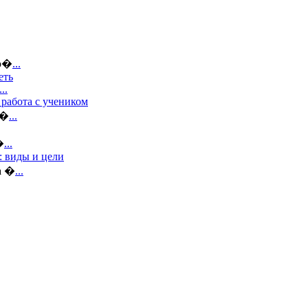
во�
...
еть
...
 работа с учеником
а�
...
�
...
 виды и цели
а �
...