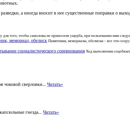
животных.
разведки, а иногда вносит в нее существенные поправки о выхо
у для того, чтобы самоловы не приносили ущерба, при пользовании ими следу
ник, мемориал, обелиск
Памятники, мемориалы, обелиски – все эти соору
ртывание социалистического соревнования
Ход выполнения соцобязате
ов чоковой сверловки...
Читать»
капсюльные гнезда...
Читать»