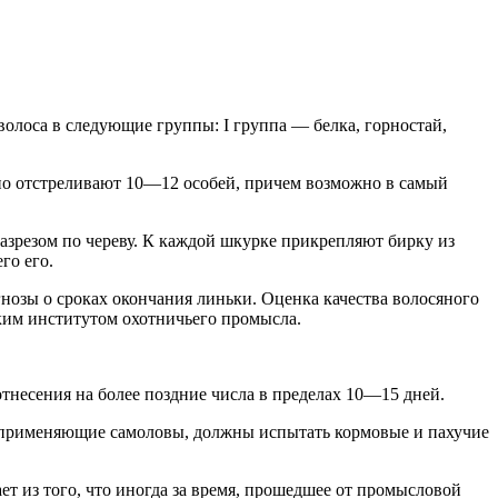
лоса в следующие группы: I группа — белка, горностай,
чно отстреливают 10—12 особей, причем возможно в самый
азрезом по череву. К каждой шкурке прикрепляют бирку из
го его.
нозы о сроках окончания линьки. Оценка качества волосяного
ким институтом охотничьего промысла.
тнесения на более поздние числа в пределах 10—15 дней.
 применяющие самоловы, должны испытать кормовые и пахучие
ет из того, что иногда за время, прошедшее от промысловой