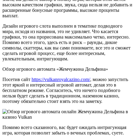
высоким качеством графики, звука, сюда нельзя не добавить и
расширенные бонусные программы, высокие проценты
выплат.
Дизайн игрового слота выполнен в тематике подводного
мира, исходя из названия, это не удивляет. Что касается
графики, то она прорисована максимально четко, интересно.
Помимо всего этого, здесь есть и риск – раунды, дикие
символы, скаттеры, как вы сами понимаете, все это и сможет
сделать игровой процесс, еще более интересным,
увлекательным, интригующим.
Обзор игрового автомата «Жемчужина Дельфина»
Посетив сайт
https://vulkanroyalcazino.com/
, можно запустить
этот яркий и интересный игровой автомат, делая это в
бесплатном режиме. Согласитесь, что ничего подобного
нельзя будет сделать в традиционном, наземном казино,
поэтому обязательно стоит взять это на заметку.
Помимо всего сказанного, вас будет ожидать интригующая
игра, которая позволит забыть о вечных проблемах, суете.