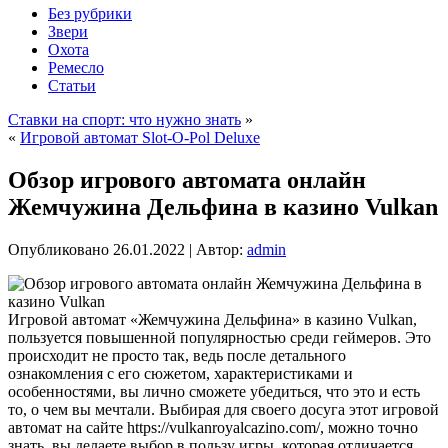
Без рубрики
Звери
Охота
Ремесло
Статьи
Ставки на спорт: что нужно знать
»
«
Игровой автомат Slot-O-Pol Deluxe
Обзор игрового автомата онлайн
Жемчужина Дельфина в казино Vulkan
Опубликовано
26.01.2022
|
Автор:
admin
Игровой автомат «Жемчужина Дельфина» в казино Vulkan,
пользуется повышенной популярностью среди геймеров. Это
происходит не просто так, ведь после детального
ознакомления с его сюжетом, характеристиками и
особенностями, вы лично сможете убедиться, что это и есть
то, о чем вы мечтали. Выбирая для своего досуга этот игровой
автомат на сайте https://vulkanroyalcazino.com/, можно точно
знать, вы делаете выбор в пользу игры, которая отличается