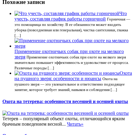
Похожие записи
Что
учесть, составляя график работы горничной
Горничная —
это помощница по хозяйству. В ее обязанности может входить
уборка (повседневная или генеральная), чистка сантехники, глажка
[…]
Применение охотничьих собак при охоте на мелкого
зверя
Применение охотничьих собак при охоте на мелкого зверя
значительно повышает эффективность и удовольствие от процесса.
Различные породы […]
Охота
на пушного зверя: особенности и нюансы
Охота на
пушного зверя — это увлекательное и ответственно подходящее
занятие, которое требует знаний, навыков и соблюдения […]
Охота на тетерева: особенности весенней и осенней охоты
Тетерев – популярный объект охоты, отличающийся ярким
брачным поведением весной...
Читать»