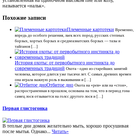
установленная на одиночном высоком пне или колу,
называется «нальк».
Похожие записи
Племенные картотеки
Временно,
впредь до особого решения, лаек всех пород, русских степных
борзых, хортых борзых и среднеазиатских борзых — тазы и
тайганов […]
История охоты: от первобытного инстинкта до
современных традиций
Охота - одно из старейших занятий
человека, которое длится уже тысячи лет. С самых древних времен
она играла важную роль в выживании и […]
Отбитое дно
Охота на «рев» или на «стон»,
распространенная в прошлом, основана на том, что в период гона
самец лося отзывается на голсс другого лося и […]
Первая глистогонка
В теплые дни домик желательно мыть, хорошо просушивая
после мытья. Однако...
Читать»