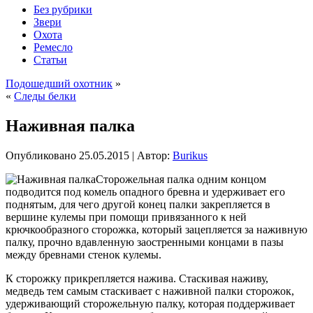
Без рубрики
Звери
Охота
Ремесло
Статьи
Подошедший охотник
»
«
Следы белки
Наживная палка
Опубликовано
25.05.2015
|
Автор:
Burikus
Сторожельная палка одним концом
подводится под комель опадного бревна и удерживает его
поднятым, для чего другой конец палки закрепляется в
вершине кулемы при помощи привязанного к ней
крючкообразного сторожка, который зацепляется за наживную
палку, прочно вдавленную заостренными концами в пазы
между бревнами стенок кулемы.
К сторожку прикрепляется нажива. Стаскивая наживу,
медведь тем самым стаскивает с наживной
палки сторожок,
удерживающий сторожельную палку, которая поддерживает