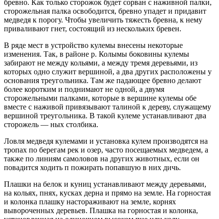
бревно. Как только сторожок будет сорван с наживной палки,
сторожельная палка освободится, бревно упадет и придавит
медведя к порогу. Чтобы увеличить тяжесть бревна, к нему
приваливают гнет, состоящий из нескольких бревен.
В ряде мест в устройство кулемы внесены некоторые
изменения. Так, в районе р. Колымы боковины кулемы
забирают не между кольями, а между тремя деревьями, из
которых одно служит вершиной, а два других расположены у
основания треугольника. Там же падающее бревно делают
более коротким и поднимают не одной, а двумя
сторожельными палками, которые в вершине кулемы обе
вместе с наживой привязывают талиной к дереву, служащему
вершиной треугольника. В такой кулеме устанавливают два
сторожель — ных столбика.
Ловля медведя кулемами и установка кулем производятся на
тропах по берегам рек и озер, часто посещаемых медведем, а
также по линиям самоловов на других животных, если он
повадится ходить п пожирать попавшую в них дичь.
Плашки на белок и куниц устанавливают между деревьями,
на кольях, пнях, кусках дерна и прямо на земле. На горностая
и колонка плашку настораживают на земле, корнях
вывороченных деревьев. Плашка на горностая и колонка,