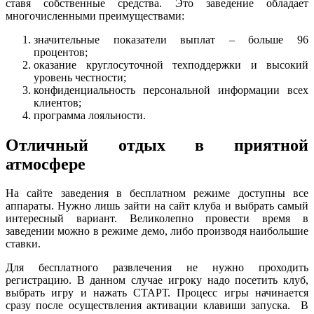
ставя собственные средства. Это заведение обладает
многочисленными преимуществами:
значительные показатели выплат – больше 96
процентов;
оказание круглосуточной техподдержки и высокий
уровень честности;
конфиденциальность персональной информации всех
клиентов;
программа лояльности.
Отличный отдых в приятной
атмосфере
На сайте заведения в бесплатном режиме доступны все
аппараты. Нужно лишь зайти на сайт клуба и выбрать самый
интересный вариант. Великолепно провести время в
заведении можно в режиме демо, либо производя наибольшие
ставки.
Для бесплатного развлечения не нужно проходить
регистрацию. В данном случае игроку надо посетить клуб,
выбрать игру и нажать СТАРТ. Процесс игры начинается
сразу после осуществления активации клавиши запуска. В