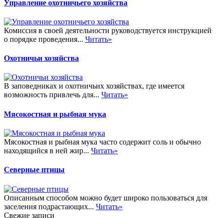
Управление охотничьего хозяйства
Комиссия в своей деятельности руководствуется инструкцией
о порядке проведения...
Читать»
Охотничьи хозяйства
В заповедниках и охотничьих хозяйствах, где имеется
возможность привлечь для...
Читать»
Мясокостная и рыбная мука
Мясокостная и рыбная мука часто содержит соль и обычно
находящийся в ней жир...
Читать»
Северные птицы
Описанным способом можно будет широко пользоваться для
заселения подрастающих...
Читать»
Свежие записи