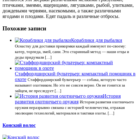
птичками, змеями, ящерицами, лягушками, рыбой, улитками,
дождевыми червями, насекомыми, а также различными
ягодами и плодами. Едят падаль и различные отбросы.
Похожие записи
Кораблики для рыбалки
Оснастку для доставки прикормки каждый именуют по-своему:
катер, торпеда, змей, сани. Это старинный метод — наши отцы и
деды придумали […]
Стаффордширский бультерьер: компактный помощник в
охоте
Стаффордширский бультерьер — собака, которую часто
называют охотником. Но это не совсем верно. Он не гонится за
зайцем, не преследует […]
История
развития охотничьего оружия
История развития охотничьего
оружия неразрывно связана с историей человечества, отражая
эволюцию технологий, материалов и тактики охоты. […]
Конский волос