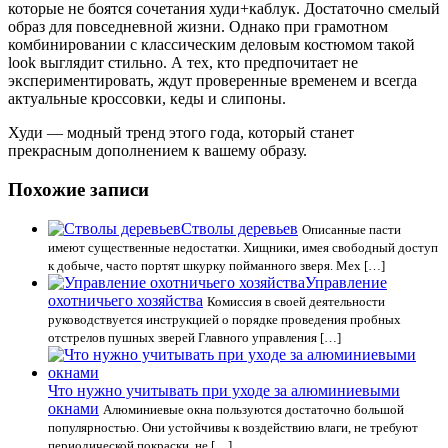
которые не боятся сочетания худи+каблук. Достаточно смелый
образ для повседневной жизни. Однако при грамотном
комбинировании с классическим деловым костюмом такой
look выглядит стильно. А тех, кто предпочитает не
экспериментировать, ждут проверенные временем и всегда
актуальные кроссовки, кеды и слипоны.
Худи — модный тренд этого года, который станет
прекрасным дополнением к вашему образу.
Похожие записи
Стволы деревьев
Описанные пасти
имеют существенные недостатки. Хищники, имея свободный доступ
к добыче, часто портят шкурку пойманного зверя. Мех […]
Управление
охотничьего хозяйства
Комиссия в своей деятельности
руководствуется инструкцией о порядке проведения пробных
отстрелов пушных зверей Главного управления […]
Что нужно учитывать при уходе за алюминиевыми
окнами
Алюминиевые окна пользуются достаточно большой
популярностью. Они устойчивы к воздействию влаги, не требуют
периодической покраски, не […]