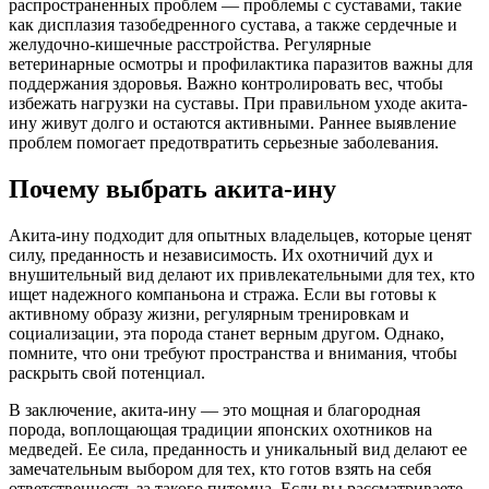
распространенных проблем — проблемы с суставами, такие
как дисплазия тазобедренного сустава, а также сердечные и
желудочно-кишечные расстройства. Регулярные
ветеринарные осмотры и профилактика паразитов важны для
поддержания здоровья. Важно контролировать вес, чтобы
избежать нагрузки на суставы. При правильном уходе акита-
ину живут долго и остаются активными. Раннее выявление
проблем помогает предотвратить серьезные заболевания.
Почему выбрать акита-ину
Акита-ину подходит для опытных владельцев, которые ценят
силу, преданность и независимость. Их охотничий дух и
внушительный вид делают их привлекательными для тех, кто
ищет надежного компаньона и стража. Если вы готовы к
активному образу жизни, регулярным тренировкам и
социализации, эта порода станет верным другом. Однако,
помните, что они требуют пространства и внимания, чтобы
раскрыть свой потенциал.
В заключение, акита-ину — это мощная и благородная
порода, воплощающая традиции японских охотников на
медведей. Ее сила, преданность и уникальный вид делают ее
замечательным выбором для тех, кто готов взять на себя
ответственность за такого питомца. Если вы рассматриваете