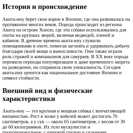
История и происхождение
Акита-ину берет свои корни в Японии, где она развивалась на
протяжении многих веков. Порода происходит из региона
Акита на острове Хонсю, где эти собаки использовались для
охоты на крупных зверей, включая медведей, оленей и
кабанов. В древние времена акита-ину служили
помощниками в охоте, помогая загонять и удерживать добычу
благодаря своей мощи и выносливости. Они также играли
роль стражей и компаньонов для самураев. В XX веке порода
пережила периоды популяризации и даже временного запрета
на разведение, но сохранила свою уникальность. Сегодня
акита-ину ценится как национальное достояние Японии и
символ стойкости.
Внешний вид и физические
характеристики
Акита-ину — это крупная и мощная собака с впечатляющей
внешностью. Рост в холке у кобелей может достигать 70
сантиметров, а у сук — около 65 сантиметров, с весом от 30
до 60 килограммов. Их тело мускулистое и
пропорциональное, с широкой грудью и сильными