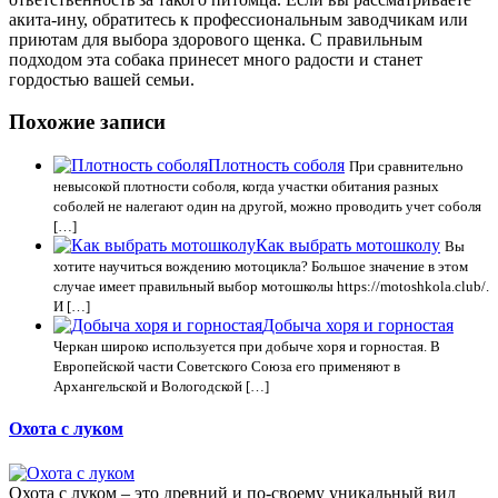
акита-ину, обратитесь к профессиональным заводчикам или
приютам для выбора здорового щенка. С правильным
подходом эта собака принесет много радости и станет
гордостью вашей семьи.
Похожие записи
Плотность соболя
При сравнительно
невысокой плотности соболя, когда участки обитания разных
соболей не налегают один на другой, можно проводить учет соболя
[…]
Как выбрать мотошколу
Вы
хотите научиться вождению мотоцикла? Большое значение в этом
случае имеет правильный выбор мотошколы https://motoshkola.club/.
И […]
Добыча хоря и горностая
Черкан широко используется при добыче хоря и горностая. В
Европейской части Советского Союза его применяют в
Архангельской и Вологодской […]
Охота с луком
Охота с луком – это древний и по-своему уникальный вид