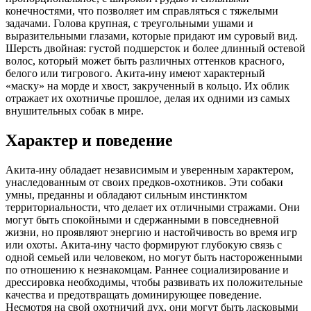
конечностями, что позволяет им справляться с тяжелыми
задачами. Голова крупная, с треугольными ушами и
выразительными глазами, которые придают им суровый вид.
Шерсть двойная: густой подшерсток и более длинный остевой
волос, который может быть различных оттенков красного,
белого или тигрового. Акита-ину имеют характерный
«маску» на морде и хвост, закрученный в кольцо. Их облик
отражает их охотничье прошлое, делая их одними из самых
внушительных собак в мире.
Характер и поведение
Акита-ину обладает независимым и уверенным характером,
унаследованным от своих предков-охотников. Эти собаки
умны, преданны и обладают сильным инстинктом
территориальности, что делает их отличными стражами. Они
могут быть спокойными и сдержанными в повседневной
жизни, но проявляют энергию и настойчивость во время игр
или охоты. Акита-ину часто формируют глубокую связь с
одной семьей или человеком, но могут быть настороженными
по отношению к незнакомцам. Раннее социализирование и
дрессировка необходимы, чтобы развивать их положительные
качества и предотвращать доминирующее поведение.
Несмотря на свой охотничий дух, они могут быть ласковыми